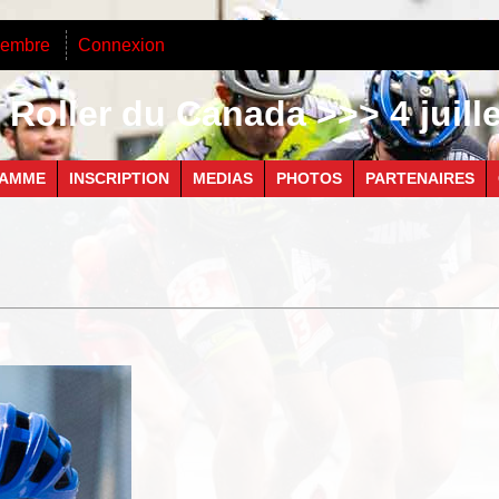
membre
Connexion
Roller du Canada >>> 4 juill
AMME
INSCRIPTION
MEDIAS
PHOTOS
PARTENAIRES