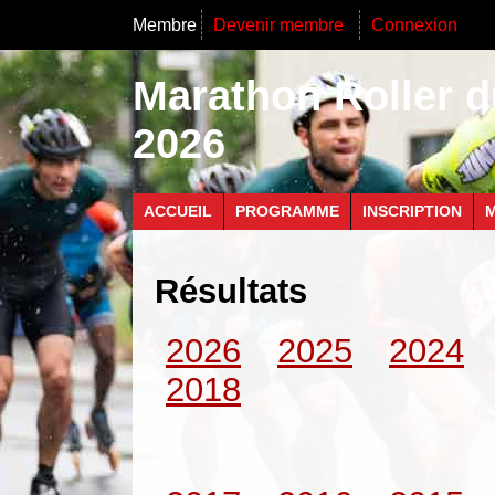
Membre
Devenir membre
Connexion
Marathon Roller d
2026
ACCUEIL
PROGRAMME
INSCRIPTION
M
Résultats
2026
2025
2024
2018