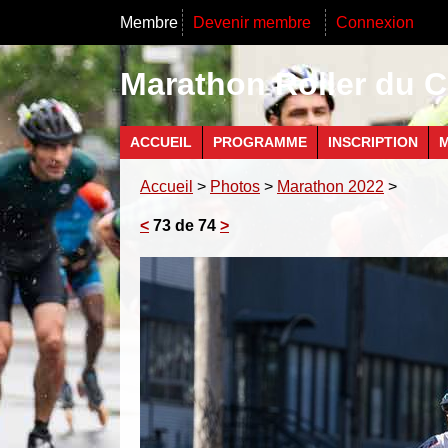
Membre
Devenir membre
Connexion
Marathon Roller du C
ACCUEIL
PROGRAMME
INSCRIPTION
M
Accueil
>
Photos
>
Marathon 2022
>
<
73 de 74
>