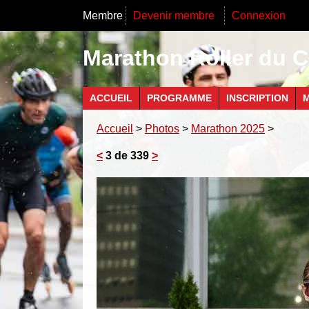
Membre
Devenir membre
Connexion
Marathon Roller du C
ACCUEIL
PROGRAMME
INSCRIPTION
M
Accueil
>
Photos
>
Marathon 2025
>
<
3 de 339
>