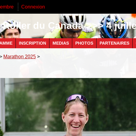
membre
Connexion
Roller du Canada >>> 4 juill
AMME
INSCRIPTION
MEDIAS
PHOTOS
PARTENAIRES
>
Marathon 2025
>