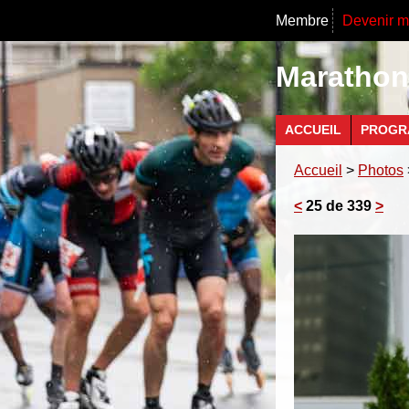
Membre
Devenir 
Marathon 
ACCUEIL
PROGR
Accueil
>
Photos
<
25 de 339
>