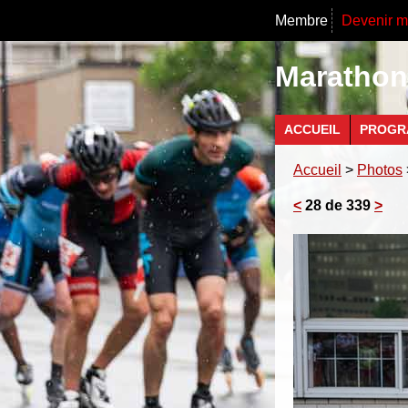
Membre
Devenir 
Marathon 
ACCUEIL
PROGR
Accueil
>
Photos
<
28 de 339
>