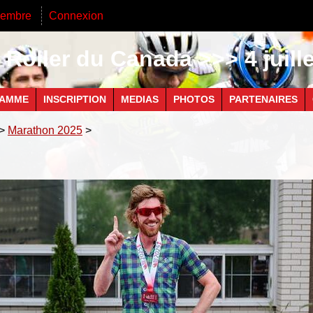
membre
Connexion
Roller du Canada >>> 4 juill
AMME
INSCRIPTION
MEDIAS
PHOTOS
PARTENAIRES
>
Marathon 2025
>