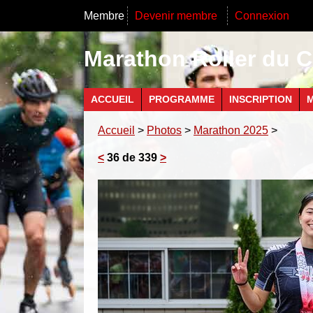
Membre
Devenir membre
Connexion
Marathon Roller du C
ACCUEIL
PROGRAMME
INSCRIPTION
M
Accueil
>
Photos
>
Marathon 2025
>
<
36 de 339
>