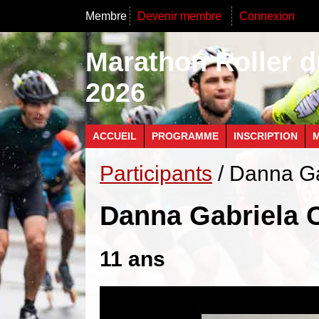
Membre
Devenir membre
Connexion
Marathon Roller d
2026
ACCUEIL
PROGRAMME
INSCRIPTION
M
Participants
/ Danna Ga
Danna Gabriela 
11 ans